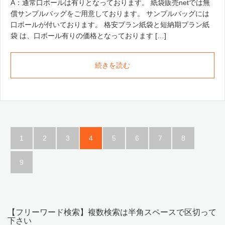
A：通常口ボールは有りとなっております。 紙袋販売netでは無
償サンプルバッグをご用意しております。 サンプルバッグには
口ボールが付いております。 格安プラン紙袋と短納期プラン紙
袋 は、口ボール有りの価格となっております […]
続きを読む
1
2
3
4
5
6
7
8
9
【フリーワード検索】複数検索は半角スペースで区切って
下さい