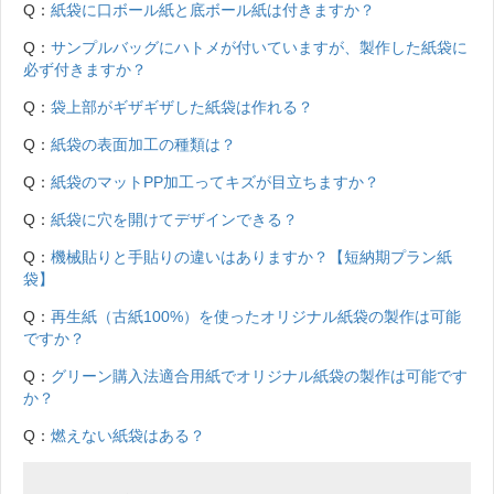
Q：
紙袋に口ボール紙と底ボール紙は付きますか？
Q：
サンプルバッグにハトメが付いていますが、製作した紙袋に
必ず付きますか？
Q：
袋上部がギザギザした紙袋は作れる？
Q：
紙袋の表面加工の種類は？
Q：
紙袋のマットPP加工ってキズが目立ちますか？
Q：
紙袋に穴を開けてデザインできる？
Q：
機械貼りと手貼りの違いはありますか？【短納期プラン紙
袋】
Q：
再生紙（古紙100%）を使ったオリジナル紙袋の製作は可能
ですか？
Q：
グリーン購入法適合用紙でオリジナル紙袋の製作は可能です
か？
Q：
燃えない紙袋はある？