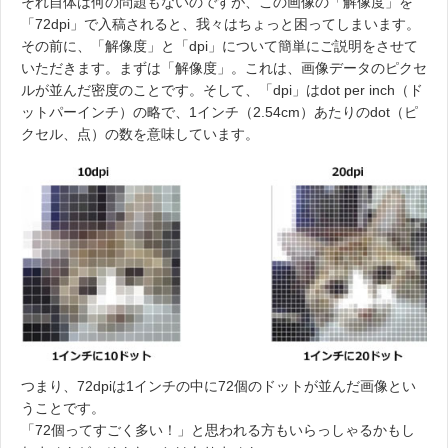
それ自体は何の問題もないのですが、この画像の「解像度」を
「72dpi」で入稿されると、我々はちょっと困ってしまいます。
その前に、「解像度」と「dpi」について簡単にご説明をさせて
いただきます。まずは「解像度」。これは、画像データのピクセ
ルが並んだ密度のことです。そして、「dpi」はdot per inch（ド
ットパーインチ）の略で、1インチ（2.54cm）あたりのdot（ピ
クセル、点）の数を意味しています。
つまり、72dpiは1インチの中に72個のドットが並んだ画像とい
うことです。
「72個ってすごく多い！」と思われる方もいらっしゃるかもし