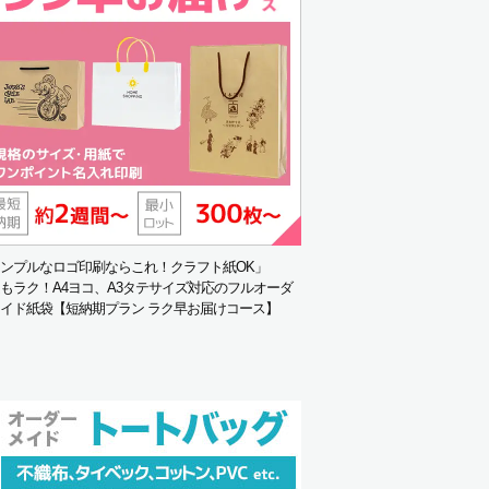
ンプルなロゴ印刷ならこれ！クラフト紙OK」
もラク！A4ヨコ、A3タテサイズ対応のフルオーダ
イド紙袋【短納期プラン ラク早お届けコース】