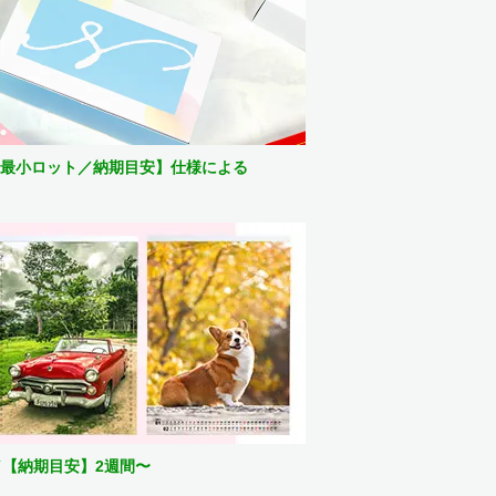
最小ロット／納期目安】仕様による
／【納期目安】2週間〜