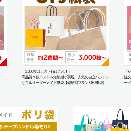
「3,000枚以上の正解はこれ！」
「シ
高品質＆低コスト＆短納期が実現！人気の自立ハンドル
注文
なフルオーダーメイド紙袋【短納期プラン OFJ紙袋】
ーメ