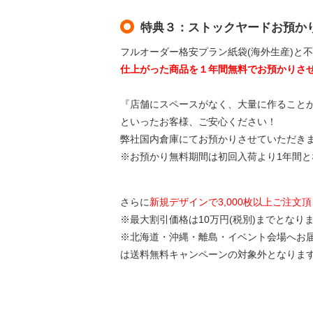
特典３：ストックヤードお預か
フルオーダー格安プラン紙袋(海外生産)と
仕上がった商品を１年間無料でお預かりさ
『店舗にスペースがなく、大量に作ること
といったお客様、ご安心ください！
弊社国内倉庫にてお預かりさせていただき
※お預かり無料期間は初回入荷より1年間
さらに
新規デザインで3,000枚以上ご注文
※最大割引価格は10万円(税別)までとなり
※北海道・沖縄・離島・イベント会場へお
は送料無料キャンペーンの対象外となりま