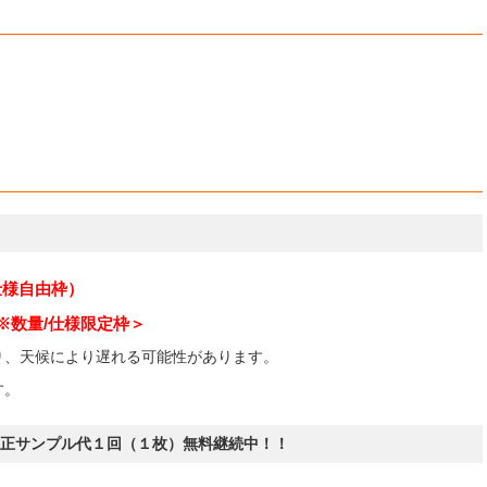
仕様自由枠）
※数量/仕様限定枠＞
り、天候により遅れる可能性があります。
す。
正サンプル代１回（１枚）無料継続中！！