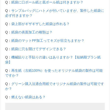
Q：
紙袋に口ボール紙と底ボール紙は付きますか？
Q：
サンプルバッグにハトメが付いていますが、製作した紙袋に
必ず付きますか？
Q：
袋上部がギザギザした紙袋は作れる？
Q：
紙袋の表面加工の種類は？
Q：
紙袋のマットPP加工ってキズが目立ちますか？
Q：
紙袋に穴を開けてデザインできる？
Q：
機械貼りと手貼りの違いはありますか？【短納期プラン紙
袋】
Q：
再生紙（古紙100%）を使ったオリジナル紙袋の製作は可能
ですか？
Q：
グリーン購入法適合用紙でオリジナル紙袋の製作は可能です
か？
Q：
燃えない紙袋はある？