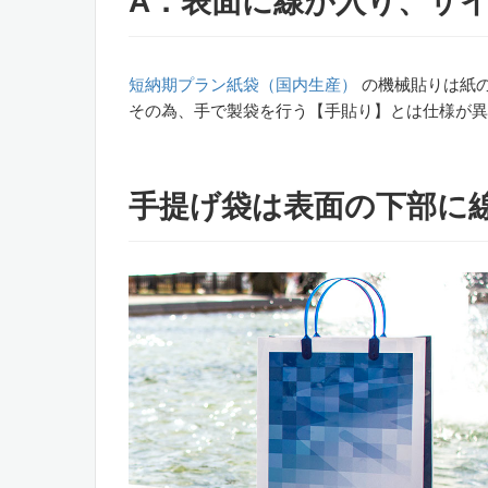
A：表面に線が入り、サ
短納期プラン紙袋（国内生産）
の機械貼りは紙
その為、手で製袋を行う【手貼り】とは仕様が異
手提げ袋は表面の下部に