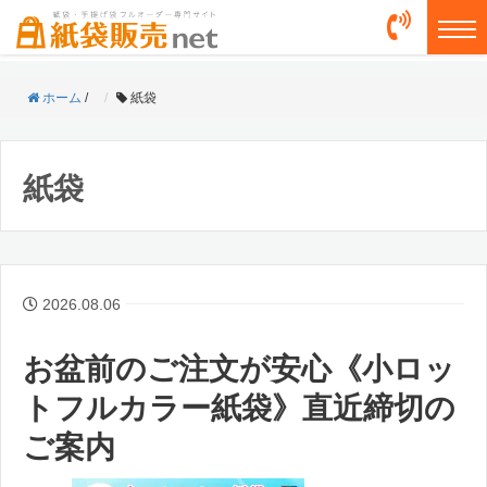
togg
ホーム
/
紙袋
紙袋
2026.08.06
お盆前のご注文が安心《小ロッ
トフルカラー紙袋》直近締切の
ご案内