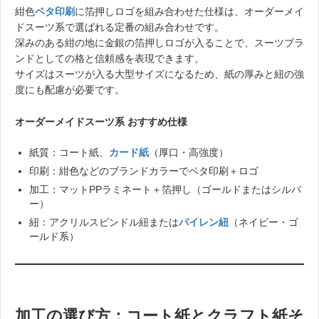
紺色
ベタ印刷
に箔押しロゴを組み合わせた仕様は、オーダーメイ
ドスーツ系で選ばれる定番の組み合わせです。
深みのある紺の地に金銀の箔押しロゴが入ることで、スーツブラ
ンドとしての格と信頼感を表現できます。
サイズはスーツが入る大型サイズになるため、紙の厚みと紐の強
度にも配慮が必要です。
オーダーメイドスーツ系 おすすめ仕様
紙質：コート紙、
カード紙
（厚口・高強度）
印刷：紺色などのブランドカラーでベタ印刷＋ロゴ
加工：マットPPラミネート＋箔押し（ゴールドまたはシルバ
ー）
紐：アクリルスピンドル紐または
パイレン紐
（ネイビー・ゴ
ールド系）
加工の選び方：コート紙とクラフト紙そ