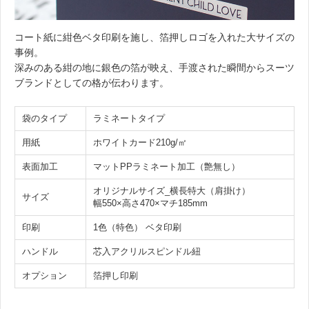
コート紙に紺色ベタ印刷を施し、箔押しロゴを入れた大サイズの
事例。
深みのある紺の地に銀色の箔が映え、手渡された瞬間からスーツ
ブランドとしての格が伝わります。
袋のタイプ
ラミネートタイプ
用紙
ホワイトカード210g/㎡
表面加工
マットPPラミネート加工（艶無し）
オリジナルサイズ_横長特大（肩掛け）
サイズ
幅550×高さ470×マチ185mm
印刷
1色（特色） ベタ印刷
ハンドル
芯入アクリルスピンドル紐
オプション
箔押し印刷