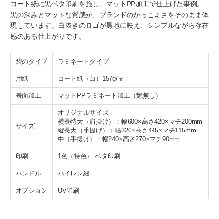
コート紙に黒ベタ印刷を施し、マットPP加工で仕上げた事例。
黒の深みとマットな質感が、ブランドのかっこよさをそのまま体
現しています。白抜きのロゴが黒地に映え、シンプルながら存在
感のある仕上がりです。
袋のタイプ
ラミネートタイプ
用紙
コート紙（白）157g/㎡
表面加工
マットPPラミネート加工（艶無し）
オリジナルサイズ
横長特大（肩掛け）：幅600×高さ420×マチ200mm
サイズ
縦長大（手提げ）：幅320×高さ445×マチ115mm
中（手提げ）：幅240×高さ270×マチ90mm
印刷
1色（特色） ベタ印刷
ハンドル
パイレン紐
オプション
UV印刷