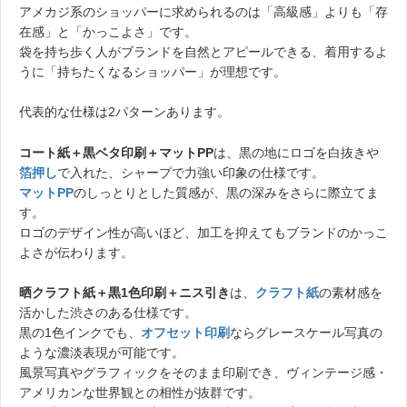
アメカジ系のショッパーに求められるのは「高級感」よりも「存
在感」と「かっこよさ」です。
袋を持ち歩く人がブランドを自然とアピールできる、着用するよ
うに「持ちたくなるショッパー」が理想です。
代表的な仕様は2パターンあります。
コート紙＋黒ベタ印刷＋マットPP
は、黒の地にロゴを白抜きや
箔押し
で入れた、シャープで力強い印象の仕様です。
マットPP
のしっとりとした質感が、黒の深みをさらに際立てま
す。
ロゴのデザイン性が高いほど、加工を抑えてもブランドのかっこ
よさが伝わります。
晒クラフト紙＋黒1色印刷＋ニス引き
は、
クラフト紙
の素材感を
活かした渋さのある仕様です。
黒の1色インクでも、
オフセット印刷
ならグレースケール写真の
ような濃淡表現が可能です。
風景写真やグラフィックをそのまま印刷でき、ヴィンテージ感・
アメリカンな世界観との相性が抜群です。