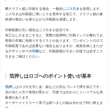
晒クラフト紙に印刷する場合、一般的に
ニス引き
を採用します。
ニス引きは印刷面に薄いニスを塗布する加工で、クラフト紙の素
材感や風合いを保ちながら印刷面を保護します。
印刷範囲が広い場合はニス引きが必須です。
加工なしのままにすると、実際の使用時に印刷インクが擦れてお
客様の衣服に色移りするリスクがあります。ワンポイントのロゴ
印刷程度であれば必要ない場合もありますが、紙袋全体にまたが
るデザインや
ベタ印刷
など、印刷面積が大きい仕様では必ずニス
引きをご検討ください。
箔押しはロゴへのポイント使いが基本
箔押し
はロゴや文字に金・銀などの箔をプレスで押す加工です。
光の当たり方で表情が変わり、写真では伝わりにくいリアルな高
級感があります。
オーダーメイドスーツ系では紺ベタとの組み合わせで特に映えま