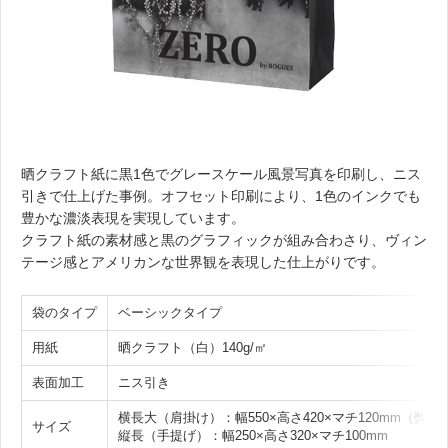
晒クラフト紙に黒1色でグレースケール風景写真を印刷し、ニス
引きで仕上げた事例。オフセット印刷により、1色のインクでも
豊かな濃淡表現を実現しています。
クラフト紙の素材感と黒のグラフィックが組み合わさり、ヴィン
テージ感とアメリカンな世界観を表現した仕上がりです。
袋のタイプ
ベーシックタイプ
用紙
晒クラフト（白）140g/㎡
表面加工
ニス引き
横長大（肩掛け）：幅550×高さ420×マチ120mm（弊社
サイズ
縦長（手提げ）：幅250×高さ320×マチ100mm