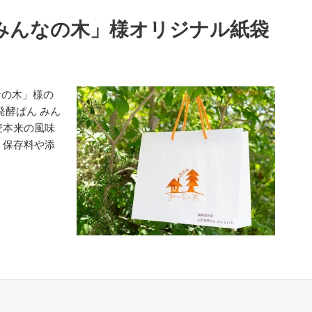
 みんなの木」様オリジナル紙袋
なの木」様の
発酵ぱん みん
麦本来の風味
。保存料や添