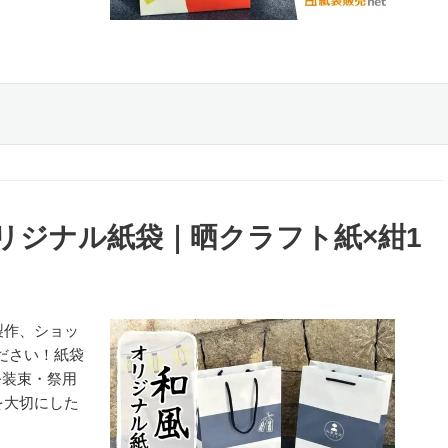
リジナル紙袋｜晒クラフト紙×紺1
製作、ショッ
ださい！紙袋
祭装束・祭用
を大切にした