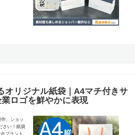
るオリジナル紙袋｜A4マチ付きサ
企業ロゴを鮮やかに表現
製作、ショッ
ださい！紙袋
総合プラント