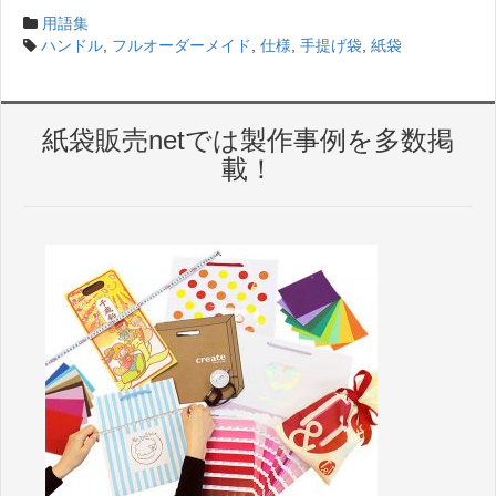
用語集
ハンドル
,
フルオーダーメイド
,
仕様
,
手提げ袋
,
紙袋
紙袋販売netでは製作事例を多数掲
載！