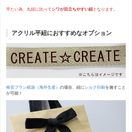
平たい為、丸紐に比べて
シワが目立ちやすい紐
となります。
アクリル平紐におすすめなオプション
格安プラン紙袋（海外生産）
の場合、紐に
シルク印刷
を施すこと
が可能！