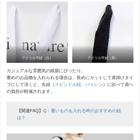
アクリル平紐（白）
アクリル平紐（黒）
カジュアルな雰囲気の紙袋にぴったり。
重めのお品物を入れられる場合は、長めにカットして肩掛けタイ
プにして頂くと、丸紐（
スピンドル紐
、
パイレン
）に比べて肩へ
の負担が軽減されます。
【関連FAQ】
Q：重いものを入れる時のおすすめの紐
は？