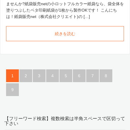
ませんか?紙袋販売netの小ロットフルカラー紙袋なら、袋全体を
塗りつぶしたベタ印刷紙袋が1枚から製作OKです！ こんにち
は！紙袋販売net（株式会社クリエイト)の […]
続きを読む
1
2
3
4
5
6
7
8
9
【フリーワード検索】複数検索は半角スペースで区切って
下さい