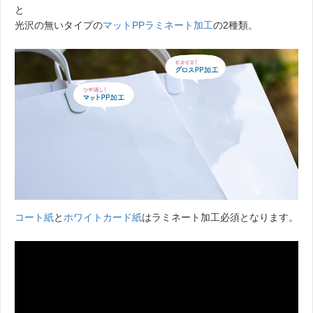
と
光沢の無いタイプの
マットPPラミネート加工
の2種類。
コート紙
と
ホワイトカード紙
はラミネート加工必須となります。