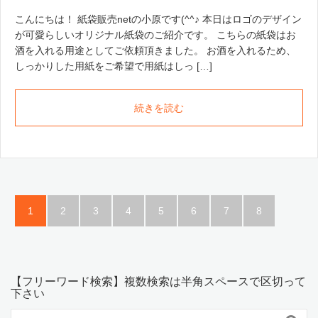
こんにちは！ 紙袋販売netの小原です(^^♪ 本日はロゴのデザイン
が可愛らしいオリジナル紙袋のご紹介です。 こちらの紙袋はお
酒を入れる用途としてご依頼頂きました。 お酒を入れるため、
しっかりした用紙をご希望で用紙はしっ […]
続きを読む
1
2
3
4
5
6
7
8
【フリーワード検索】複数検索は半角スペースで区切って
下さい