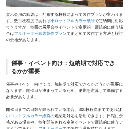
展示会用の紙袋は、配布する枚数によって製作プランが変わりま
す。数百枚程度であれば
小ロットフルカラー紙袋
で短納期に対応
できますが、毎回の展示会やイベントで定期的・継続的に使う場
合は
フルオーダー紙袋製作プラン
でまとめて製作する方法も検討
の余地があります。
催事・イベント向け：短納期で対応でき
るかが重要
催事やイベント向けでは、短納期で対応できるかどうかが重要に
なります。開催日が決まっているため、納期を逆算して準備する
必要があります。
開催日までの日数が限られている場合、300枚程度までであれば
小ロットフルカラー紙袋
の短納期対応を活用できます。日程に余
裕がある場合や、毎年開催される定例イベントで継続的に使うデ
ザインであれば、
フルオーダー
での製作も選択肢になります。