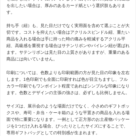
を出したい場合は、厚みのあるカード紙という選択肢もありま
す。
持ち手（紐）も、見た目だけでなく実用面を含めて選ぶことが大
切です。コストを抑えたい場合はアクリルスピンドル紐、重たい
商品を入れる場合は手に持った時の痛みを軽減するアクリル平
紐、高級感を重視する場合はサテンリボンやパイレン紐が選ばれ
ます。サテンリボンは見た目の上質さがありますが、重量のある
商品には向いていません。
印刷については、色数よりも印刷範囲の方が見た目の印象を左右
します。1色印刷でも全面に印刷すれば色が目立ちますし、フル
カラー印刷でもワンポイント程度であればシンプルな印象になり
ます。色数とデザインの主張の強さは、必ずしも比例しません。
サイズは、展示会のような場面だけでなく、小さめのギフトボッ
クスや、寿司・弁当・ケーキ箱のような平置きの商品を入れる場
面で特に重要になります。一例として正方形のお土産物パッケー
ジを1つだけ入れる場合、ぴったりとしたサイズにすることで、
専用ギフトバッグとしての特別感が生まれます。