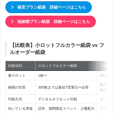
格安プラン紙袋 詳細ページはこちら
短納期プラン紙袋 詳細ページはこちら
【比較表】小ロットフルカラー紙袋 vs フ
ルオーダー紙袋
比較項目
小ロットフルカラー紙袋
フルオ
最小ロット
1枚〜
500枚〜
格安プ
納期の目安
300枚までは最短7営業日〜出荷
短納期
印刷方式
デジタルオフセット印刷
オフセ
向いている用途
試作、期間限定イベント、少量配布
ブラン