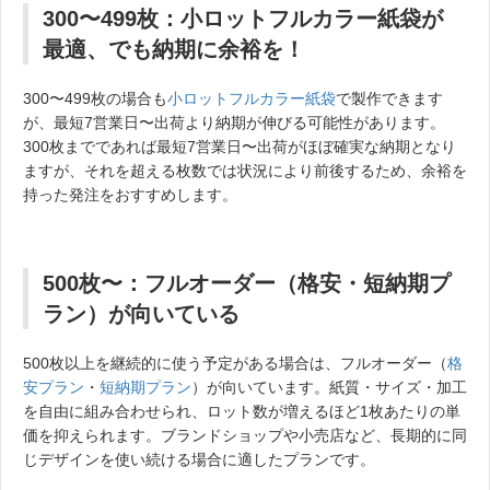
300〜499枚：小ロットフルカラー紙袋が
最適、でも納期に余裕を！
300〜499枚の場合も
小ロットフルカラー紙袋
で製作できます
が、最短7営業日〜出荷より納期が伸びる可能性があります。
300枚までであれば最短7営業日〜出荷がほぼ確実な納期となり
ますが、それを超える枚数では状況により前後するため、余裕を
持った発注をおすすめします。
500枚〜：フルオーダー（格安・短納期プ
ラン）が向いている
500枚以上を継続的に使う予定がある場合は、フルオーダー（
格
安プラン
・
短納期プラン
）が向いています。紙質・サイズ・加工
を自由に組み合わせられ、ロット数が増えるほど1枚あたりの単
価を抑えられます。ブランドショップや小売店など、長期的に同
じデザインを使い続ける場合に適したプランです。