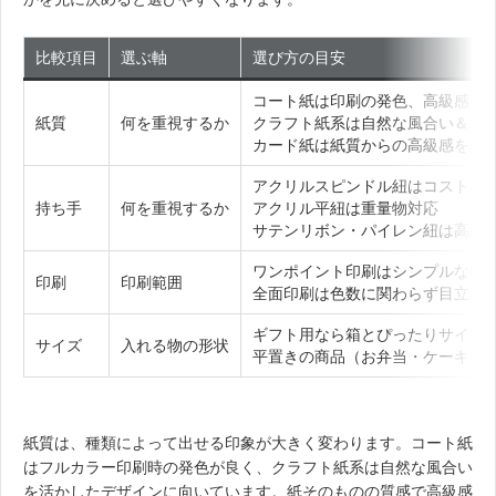
比較項目
選ぶ軸
選び方の目安
コート紙は印刷の発色、高級感を
紙質
何を重視するか
クラフト紙系は自然な風合い＆コ
カード紙は紙質からの高級感を表
アクリルスピンドル紐はコスト重
持ち手
何を重視するか
アクリル平紐は重量物対応
サテンリボン・パイレン紐は高級
ワンポイント印刷はシンプルな印
印刷
印刷範囲
全面印刷は色数に関わらず目立つ
ギフト用なら箱とぴったりサイズ
サイズ
入れる物の形状
平置きの商品（お弁当・ケーキ箱
紙質は、種類によって出せる印象が大きく変わります。コート紙
はフルカラー印刷時の発色が良く、クラフト紙系は自然な風合い
を活かしたデザインに向いています。紙そのものの質感で高級感