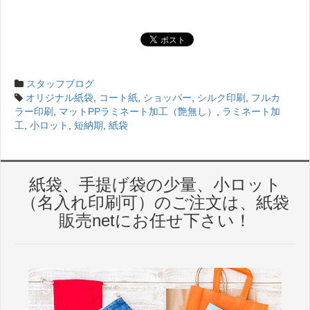
スタッフブログ
オリジナル紙袋
,
コート紙
,
ショッパー
,
シルク印刷
,
フルカ
ラー印刷
,
マットPPラミネート加工（艶無し）
,
ラミネート加
工
,
小ロット
,
短納期
,
紙袋
紙袋、手提げ袋の少量、小ロット
（名入れ印刷可）のご注文は、紙袋
販売netにお任せ下さい！