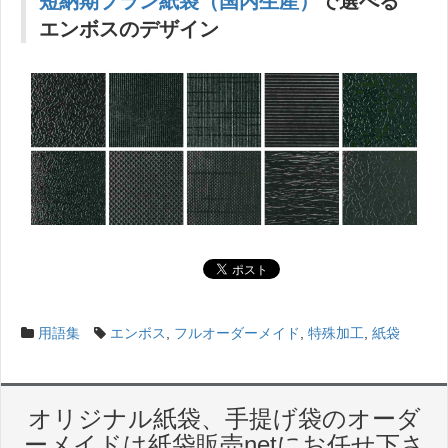
短納期プラン紙袋（国内生産）
で選べる
エンボスのデザイン
用語集
エンボス
,
フルオーダーメイド
,
特殊加工
,
紙袋
オリジナル紙袋、手提げ袋のオーダ
ーメイドは紙袋販売netにお任せ下さ