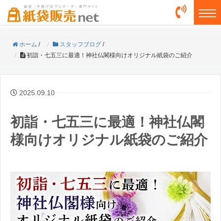
togg
ホーム
/
スタッフブログ
/
初詣・七五三に最適！神社仏閣様向けオリジナル紙袋のご紹介
2025.09.10
初詣・七五三に最適！神社仏閣
様向けオリジナル紙袋のご紹介