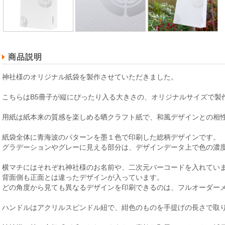
商品説明
神社様のオリジナル紙袋を製作させていただきました。
こちらはB5冊子が縦にぴったり入る大きさの、オリジナルサイズで製
用紙は紙本来の質感を楽しめる晒クラフト紙で、和風デザインとの相
紙袋全体に青海波のパターンを墨１色で印刷した総柄デザインです。
グラデーションやグレーに見える部分は、デザインデータ上で色の濃
横マチにはそれぞれ神社様のお名前や、二次元バーコードを入れてい
背面側も正面とは違ったデザインが入っています。
どの角度から見ても異なるデザインを印刷できるのは、フルオーダー
ハンドルはアクリルスピンドル紐で、紺色のものを手提げの長さで取