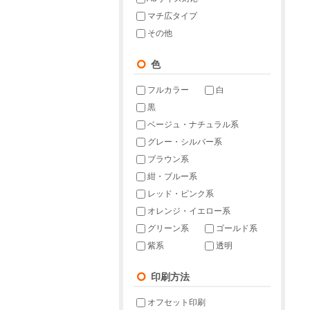
マチ広タイプ
その他
色
フルカラー
白
黒
ベージュ・ナチュラル系
グレー・シルバー系
ブラウン系
紺・ブルー系
レッド・ピンク系
オレンジ・イエロー系
グリーン系
ゴールド系
紫系
透明
印刷方法
オフセット印刷