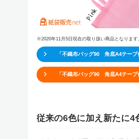
※2020年11月5日現在の取り扱い商品となります
「不織布バッグ90 角底A4テー
「不織布バッグ90 角底A4テー
。
従来の6色に加え新たに4