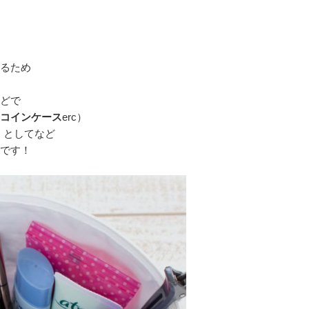
るため
どで
コインケース
erc）
c）としてなど
です！