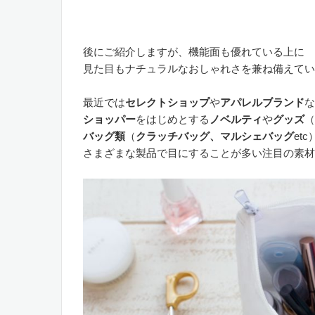
。
後にご紹介しますが、機能面も優れている上に
見た目もナチュラルなおしゃれさを兼ね備えてい
最近では
セレクトショップ
や
アパレルブランド
な
ショッパー
をはじめとする
ノベルティ
や
グッズ
（
バッグ類
（
クラッチバッグ、マルシェバッグ
et
さまざまな製品で目にすることが多い注目の素材