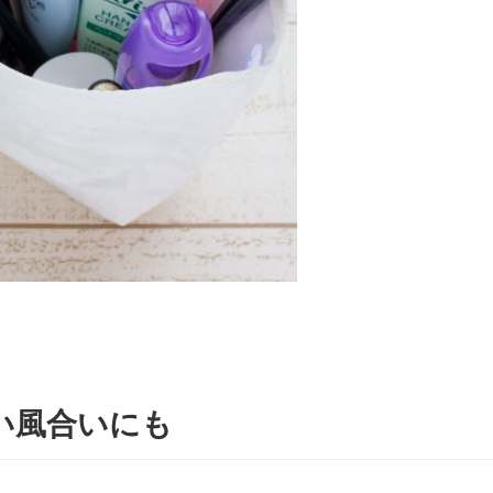
！
い風合いにも