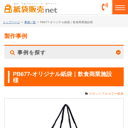
togg
トップページ
>
事例一覧
>
PB677-オリジナル紙袋｜飲食商業施設様
製作事例
事例を探す
PB677-オリジナル紙袋｜飲食商業施設
様
小ロットフルカラー紙袋