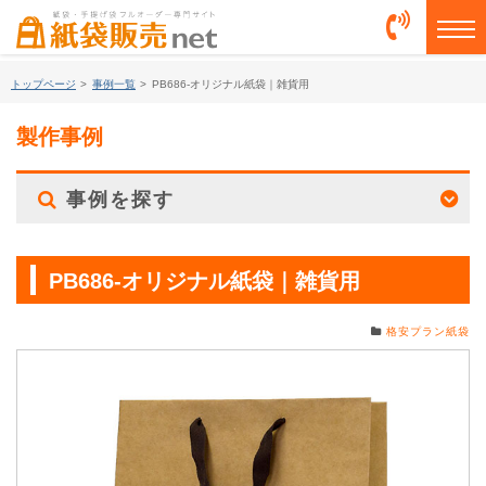
togg
トップページ
>
事例一覧
>
PB686-オリジナル紙袋｜雑貨用
製作事例
事例を探す
PB686-オリジナル紙袋｜雑貨用
格安プラン紙袋