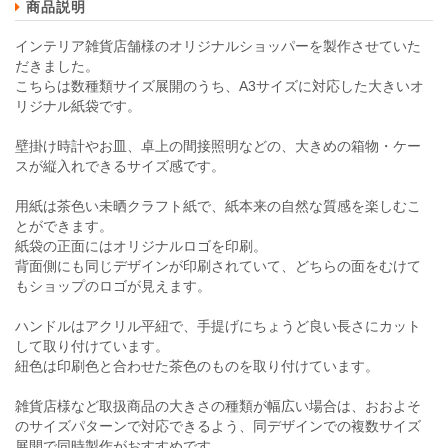
商品説明
インテリア雑貨店舗様のオリジナルショッパーを製作させていた
だきました。
こちらは数種類サイズ展開のうち、A3サイズに対応した大きいオ
リジナル紙袋です。
壁掛け時計やお皿、卓上の間接照明などの、大きめの箱物・ケー
スが縦入れできるサイズ感です。
用紙は茶色い未晒クラフト紙で、紙本来の自然な質感を楽しむこ
とができます。
紙袋の正面にはオリジナルロゴを印刷。
背面側にも同じデザインが印刷されていて、どちらの面をむけて
もショップのロゴが見えます。
ハンドルはアクリル平紐で、手提げにちょうど良い長さにカット
して取り付けています。
紐色は印刷色と合わせた茶色のものを取り付けています。
雑貨店様など取扱商品の大きさの種類が幅広い場合は、おおよそ
のサイズパターンで対応できるよう、同デザインでの複数サイズ
展開で同時製作がおすすめです。