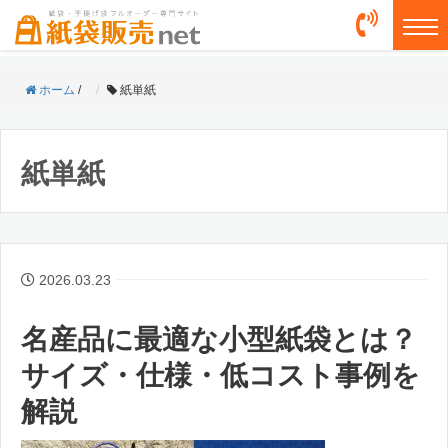
togg
ホーム
/
紙単紙
紙単紙
2026.03.23
名産品に最適な小型紙袋とは？
サイズ・仕様・低コスト事例を
解説