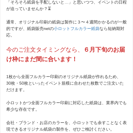
「そろそろ紙袋を手配しないと…」と思いつつ、イベントの日程
が迫っていませんか？⏳
通常、オリジナル印刷の紙袋は製作に３〜４週間かかるのが一般
的ですが、紙袋販売netの
小ロットフルカラー紙袋
なら短納期対
応。
今のご注文タイミングなら、
６月下旬のお届
け枠にまだ間に合います！
1枚から全面フルカラー印刷のオリジナル紙袋が作れるため、
30枚・50枚といったイベント規模に合わせた枚数でご注文いた
だけます。
小ロットかつ全面フルカラー印刷に対応した紙袋は、業界内でも
希少な存在です。
会社・ブランド・お店のカラーを、小ロットでも余すことなく表
現できるオリジナル紙袋の製作を、ぜひご検討ください。