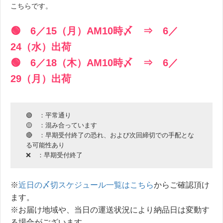
こちらです。
🟢 6／15（月）AM10時〆 ⇒ 6／
24（水）出荷
🟢 6／18（木）AM10時〆 ⇒ 6／
29（月）出荷
🟢 ：平常通り
🟡 ：混み合っています
🔴 ：早期受付終了の恐れ、および次回締切での手配とな
る可能性あり
❌ ：早期受付終了
※
近日の〆切スケジュール一覧はこちら
からご確認頂け
ます。
※お届け地域や、当日の運送状況により納品日は変動す
る場合がございます。