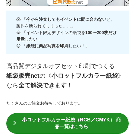
😱 「
今から注文してもイベントに間に合わない
と、
製作を断られてしまった……」
😀 「イベント限定デザインの紙袋を
100〜200枚だけ
用意したい
」
😍 「
紙袋に商品写真を印刷
したい！」
高品質デジタルオフセット印刷でつくる
紙袋販売net
の《
小ロットフルカラー紙袋
》
なら
全て解決できます！
たくさんのご注文お待ちしております。
小ロットフルカラー紙袋（RGB／CMYK） 商
品一覧はこちら