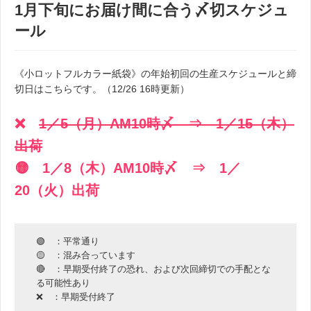
1月下旬にお届け間に合う〆切スケジュ
ール
《小ロットフルカラー紙袋》の年始初回の生産スケジュールと締
切日はこちらです。（12/26 16時更新）
❌
1／5（月）AM10時〆 ⇒ 1／15（木）
出荷
🟡 1／8（木）AM10時〆 ⇒ 1／
20（火）出荷
🟢 ：平常通り
🟡 ：混み合っています
🔴 ：早期受付終了の恐れ、および次回締切での手配とな
る可能性あり
❌ ：早期受付終了