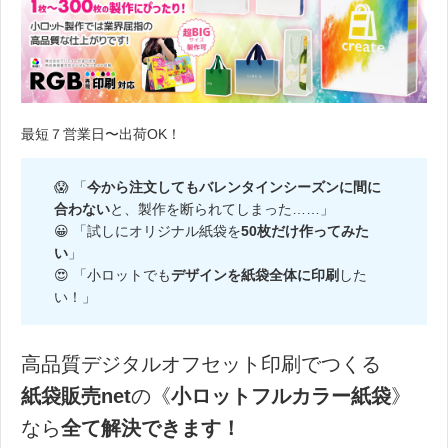
最短７営業日〜出荷OK！
😱 「
今から注文してもバレンタインシーズンに間に
合わない
と、製作を断られてしまった……」
😀 「試しにオリジナル紙袋を
50枚だけ作ってみた
い
」
😍 「小ロットでも
デザインを紙袋全体に印刷
した
い！」
高品質デジタルオフセット印刷でつくる
紙袋販売net
の《
小ロットフルカラー紙袋
》
なら
全て解決できます！