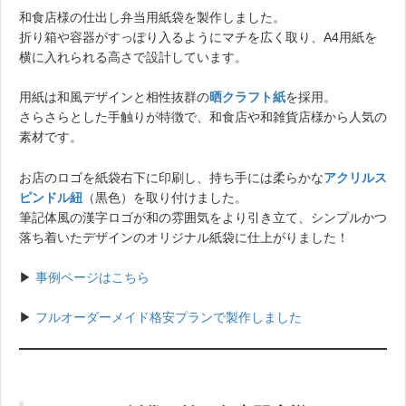
和食店様の仕出し弁当用紙袋を製作しました。
折り箱や容器がすっぽり入るようにマチを広く取り、A4用紙を
横に入れられる高さで設計しています。
用紙は和風デザインと相性抜群の
晒クラフト紙
を採用。
さらさらとした手触りが特徴で、和食店や和雑貨店様から人気の
素材です。
お店のロゴを紙袋右下に印刷し、持ち手には柔らかな
アクリルス
ピンドル紐
（黒色）を取り付けました。
筆記体風の漢字ロゴが和の雰囲気をより引き立て、シンプルかつ
落ち着いたデザインのオリジナル紙袋に仕上がりました！
▶︎
事例ページはこちら
▶︎
フルオーダーメイド格安プランで製作しました