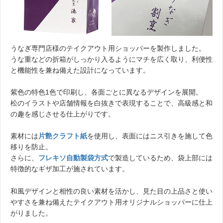
うなぎ専門店様のテイクアウト用ショッパーを製作しました。
うな重などの折箱がしっかり入るようにマチを広く取り、利便性
と機能性を兼ね備えた設計になっています。
紫色の特色1色で印刷し、各面ごとに異なるデザインを展開。
松のイラストや店舗情報を白抜きで表現することで、高級感と和
の趣を感じさせる仕上がりです。
素材には
片艶クラフト紙
を使用し、表面にはニス引きを施して色
移りを防止。
さらに、
フレキソ自動製袋方式
で製造しているため、袋上部には
特徴的なギザ加工が施されています。
和風デザインと相性の良い素材を活かし、見た目の上品さと使い
やすさを兼ね備えたテイクアウト用オリジナルショッパーに仕上
がりました。