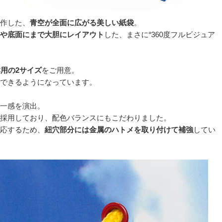
作した、
青空が全面に広がる美しい紙袋
。
や底面にまで大胆にレイアウト
した、まさに“360度フルビジュア
本用の2サイズ
をご用意。
できるようになっています。
一感を演出。
採用しており、配色バランスにもこだわりました。
応するため、
紐穴部分には金属のハトメを取り付けて補強
してい