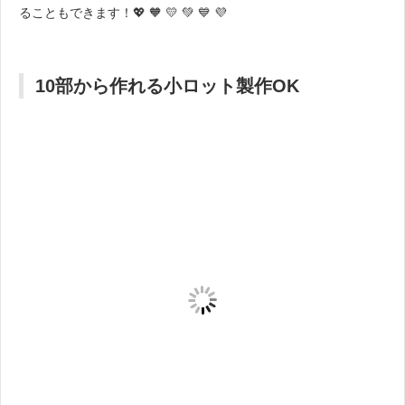
ることもできます！💖 🧡 💛 💚 💙 💜
10部から作れる小ロット製作OK
色違いや部分的なデザイン違いなども作りやすい小ロット対応で
す！