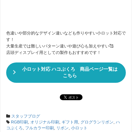
大量生産では難しいパターン違いや遊び心も加えやすい🥰
店頭ディスプレイ用としての製作もおすすめです！
小ロット対応 ハコぶくろ 商品ページ一覧は
こちら
スタッフブログ
RGB印刷
,
オリジナル印刷
,
ギフト用
,
グログランリボン
,
ハ
コぶくろ
,
フルカラー印刷
,
リボン
,
小ロット
紙袋、手提げ袋の少量、小ロット
（名入れ印刷可）のご注文は、紙袋
販売netにお任せ下さい！