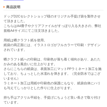
商品説明
ドッグD2Cセレクトショップ様のオリジナル手提げ袋を製作させ
て頂きました。
こちらはA4冊子やクリアファイルがすっぽり入る大きさの、弊社
規格A4サイズにてご注文頂きました。
用紙は晒クラフト紙を使用。
紙袋の両正面には、イラストロゴがフルカラーで印刷・デザイン
されています。
晒クラフト紙への印刷は、印刷色が落ち着く傾向があり、あたた
かみのある風合いに仕上がります。
さらにこちらの紙袋は、表面加工にマットPPラミネート加工を施
しており、ちょっとした水濡れを弾きます。（完全防水ではござ
いません）
ラミネート加工は用紙や印刷色の保護にもなり、紙袋自体にハリ
も与えてしっかりとした作りに仕上がります。
持ち手はアクリル平紐を、手提げにちょうど良い長さで取り付け
ています。