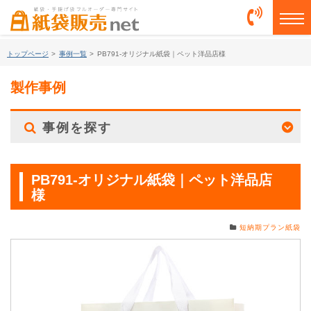
togg
トップページ
>
事例一覧
>
PB791-オリジナル紙袋｜ペット洋品店様
製作事例
事例を探す
PB791-オリジナル紙袋｜ペット洋品店
様
短納期プラン紙袋