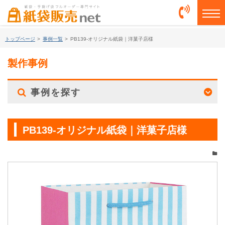
togg
トップページ
>
事例一覧
>
PB139-オリジナル紙袋｜洋菓子店様
製作事例
事例を探す
PB139-オリジナル紙袋｜洋菓子店様