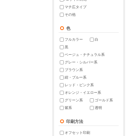
マチ広タイプ
その他
色
フルカラー
白
黒
ベージュ・ナチュラル系
グレー・シルバー系
ブラウン系
紺・ブルー系
レッド・ピンク系
オレンジ・イエロー系
グリーン系
ゴールド系
紫系
透明
印刷方法
オフセット印刷