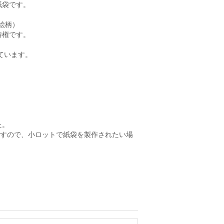
紙袋です。
絵柄）
特権です。
ています。
。
た。
ますので、小ロットで紙袋を製作されたい場