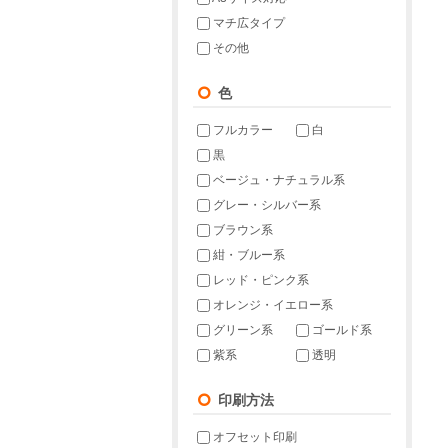
マチ広タイプ
その他
色
フルカラー
白
黒
ベージュ・ナチュラル系
グレー・シルバー系
ブラウン系
紺・ブルー系
レッド・ピンク系
オレンジ・イエロー系
グリーン系
ゴールド系
紫系
透明
印刷方法
オフセット印刷