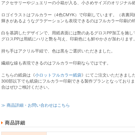
アクセサリーやジュエリーの小箱が入る、小さめサイズのオリジナル
ロゴイラストはフルカラー（4色CMYK）で印刷しています。（表裏同
輝きがあるようなグラデーションも表現できるのはフルカラー印刷の
白を基調したデザインで、用紙表面には艶のあるグロスPP加工を施し
グロスPPは用紙にハリと艶を与え、印刷色にも鮮やかさが加わります
持ち手はアクリル平紐で、色は黒をご選択いただきました。
繊細な線も表現できるのはフルカラー印刷ならではです。
こちらの紙袋は《
小ロットフルカラー紙袋
》にてご注文いただきまし
300部以下でも紙袋にフルカラー印刷できる製作プランとなっており
合はぜひご検討ください。
≫ 商品詳細・お問い合わせはこちら
商品詳細