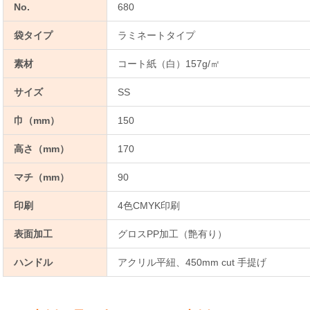
No.
680
袋タイプ
ラミネートタイプ
素材
コート紙（白）157g/㎡
サイズ
SS
巾（mm）
150
高さ（mm）
170
マチ（mm）
90
印刷
4色CMYK印刷
表面加工
グロスPP加工（艶有り）
ハンドル
アクリル平紐、450mm cut 手提げ