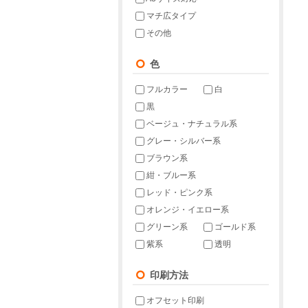
マチ広タイプ
その他
色
フルカラー
白
黒
ベージュ・ナチュラル系
グレー・シルバー系
ブラウン系
紺・ブルー系
レッド・ピンク系
オレンジ・イエロー系
グリーン系
ゴールド系
紫系
透明
印刷方法
オフセット印刷