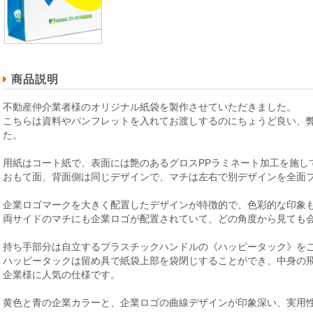
商品説明
不動産仲介業者様のオリジナル紙袋を製作させていただきました。
こちらは資料やパンフレットを入れてお渡しするのにちょうど良い、弊
た。
用紙はコート紙で、表面には艶のあるグロスPPラミネート加工を施し
おもて面、背面側は同じデザインで、マチは左右で別デザインを全面
企業ロゴマークを大きく配置したデザインが特徴的で、色彩的な印象
両サイドのマチにも企業ロゴが配置されていて、どの角度から見ても
持ち手部分は自立するプラスチックハンドルの《ハッピータック》を
ハッピータックは留め具で紙袋上部を袋閉じすることができ、中身の
企業様に人気の仕様です。
黄色と青の企業カラーと、企業ロゴの曲線デザインが印象深い、実用