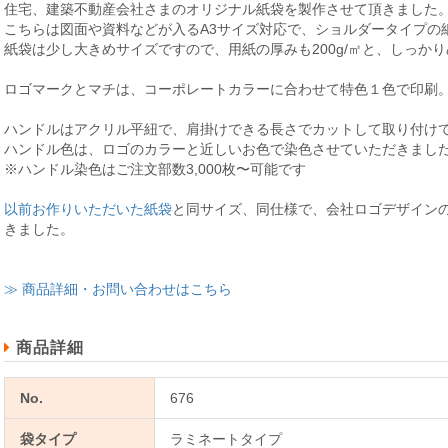
住宅、建築不動産会社さまのオリジナル紙袋を製作させて頂きました
こちらは図面や資料などが入るA3サイズ対応で、ショルダータイプの
紙袋は少し大きめサイズですので、用紙の厚みも200g/㎡と、しっか
ロゴマークとマチは、コーポレートカラーに合わせて特色１色で印刷
ハンドルはアクリル平紐で、肩掛けできる長さでカットして取り付け
ハンドル色は、ロゴのカラーと近しいお色で染色させていただきまし
※ハンドル染色はご注文部数3,000枚〜可能です
以前お作りいただいた紙袋
と同サイズ、同仕様で、会社ロゴデザイン
きました。
≫ 商品詳細・お問い合わせはこちら
商品詳細
No.
676
袋タイプ
ラミネートタイプ