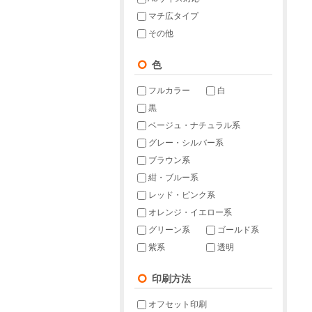
マチ広タイプ
その他
色
フルカラー
白
黒
ベージュ・ナチュラル系
グレー・シルバー系
ブラウン系
紺・ブルー系
レッド・ピンク系
オレンジ・イエロー系
グリーン系
ゴールド系
紫系
透明
印刷方法
オフセット印刷