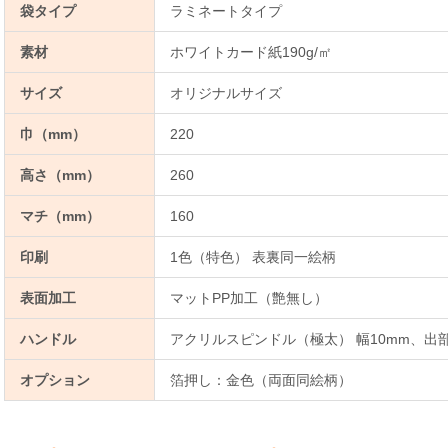
袋タイプ
ラミネートタイプ
素材
ホワイトカード紙190g/㎡
サイズ
オリジナルサイズ
巾（mm）
220
高さ（mm）
260
マチ（mm）
160
印刷
1色（特色） 表裏同一絵柄
表面加工
マットPP加工（艶無し）
ハンドル
アクリルスピンドル（極太） 幅10mm、出部
オプション
箔押し：金色（両面同絵柄）