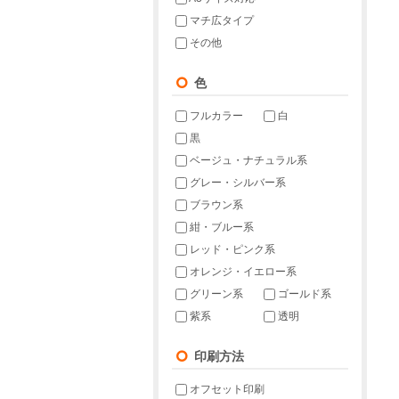
マチ広タイプ
その他
色
フルカラー
白
黒
ベージュ・ナチュラル系
グレー・シルバー系
ブラウン系
紺・ブルー系
レッド・ピンク系
オレンジ・イエロー系
グリーン系
ゴールド系
紫系
透明
印刷方法
オフセット印刷