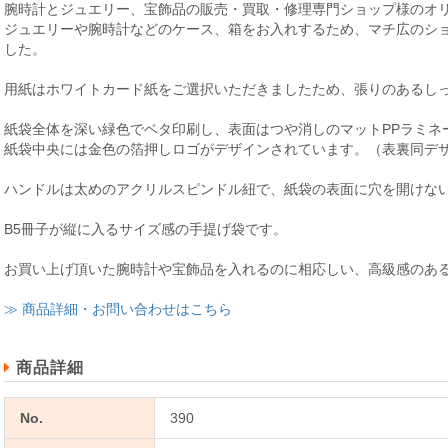
腕時計とジュエリー、宝飾品の販売・買取・修理専門ショップ様のオ
ジュエリーや腕時計などのケース、箱をお入れするため、マチ広のシ
した。
用紙はホワイトカード紙をご選択いただきましたため、張りのあるし
紙袋全体を深い緑色でベタ印刷し、表面はつや消しのマットPPラミネ
紙袋中央には金色の箔押しロゴがデザインされています。（表裏同デ
ハンドルは太めのアクリルスピンドル紐で、紙袋の表面に穴を開けな
B5冊子が縦に入るサイズ感の手提げ袋です。
お買い上げ頂いた腕時計や宝飾品を入れるのに相応しい、高級感のあ
≫ 商品詳細・お問い合わせはこちら
商品詳細
No.
390