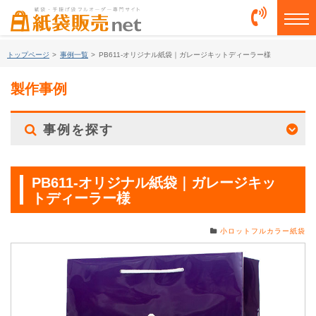
togg
トップページ
>
事例一覧
>
PB611-オリジナル紙袋｜ガレージキットディーラー様
製作事例
事例を探す
PB611-オリジナル紙袋｜ガレージキッ
トディーラー様
小ロットフルカラー紙袋