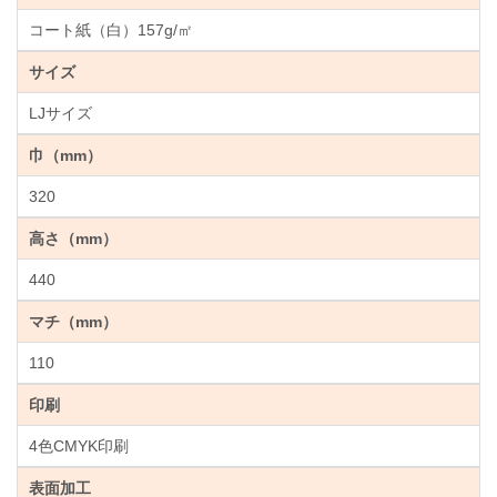
コート紙（白）157g/㎡
サイズ
LJサイズ
巾（mm）
320
高さ（mm）
440
マチ（mm）
110
印刷
4色CMYK印刷
表面加工