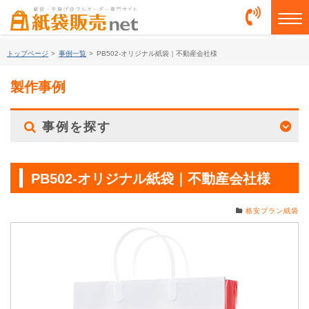
togg
トップページ
>
事例一覧
>
PB502-オリジナル紙袋｜不動産会社様
製作事例
事例を探す
PB502-オリジナル紙袋｜不動産会社様
格安プラン紙袋