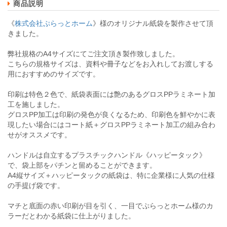
商品説明
《
株式会社ぷらっとホーム
》様のオリジナル紙袋を製作させて頂
きました。
弊社規格のA4サイズにてご注文頂き製作致しました。
こちらの規格サイズは、資料や冊子などをお入れしてお渡しする
用におすすめのサイズです。
印刷は特色２色で、紙袋表面には艶のあるグロスPPラミネート加
工を施しました。
グロスPP加工は印刷の発色が良くなるため、印刷色を鮮やかに表
現したい場合にはコート紙＋グロスPPラミネート加工の組み合わ
せがオススメです。
ハンドルは自立するプラスチックハンドル《ハッピータック》
で、袋上部をパチンと留めることができます。
A4縦サイズ＋ハッピータックの紙袋は、特に企業様に人気の仕様
の手提げ袋です。
マチと底面の赤い印刷が目を引く、一目でぷらっとホーム様のカ
ラーだとわかる紙袋に仕上がりました。