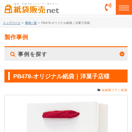
togg
トップページ
>
事例一覧
>
PB478-オリジナル紙袋｜洋菓子店様
製作事例
事例を探す
PB478-オリジナル紙袋｜洋菓子店様
短納期プラン紙袋