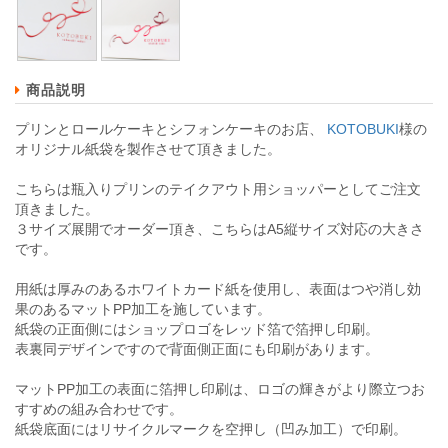
商品説明
プリンとロールケーキとシフォンケーキのお店、
KOTOBUKI
様の
オリジナル紙袋を製作させて頂きました。
こちらは瓶入りプリンのテイクアウト用ショッパーとしてご注文
頂きました。
３サイズ展開でオーダー頂き、こちらはA5縦サイズ対応の大きさ
です。
用紙は厚みのあるホワイトカード紙を使用し、表面はつや消し効
果のあるマットPP加工を施しています。
紙袋の正面側にはショップロゴをレッド箔で箔押し印刷。
表裏同デザインですので背面側正面にも印刷があります。
マットPP加工の表面に箔押し印刷は、ロゴの輝きがより際立つお
すすめの組み合わせです。
紙袋底面にはリサイクルマークを空押し（凹み加工）で印刷。