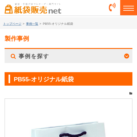
togg
トップページ
>
事例一覧
>
PB55-オリジナル紙袋
製作事例
事例を探す
PB55-オリジナル紙袋