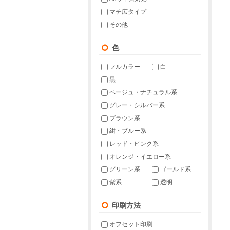
マチ広タイプ
その他
色
フルカラー
白
黒
ベージュ・ナチュラル系
グレー・シルバー系
ブラウン系
紺・ブルー系
レッド・ピンク系
オレンジ・イエロー系
グリーン系
ゴールド系
紫系
透明
印刷方法
オフセット印刷