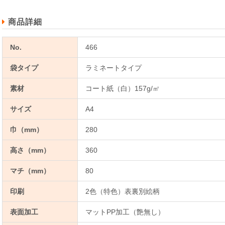
商品詳細
No.
466
袋タイプ
ラミネートタイプ
素材
コート紙（白）157g/㎡
サイズ
A4
巾（mm）
280
高さ（mm）
360
マチ（mm）
80
印刷
2色（特色）表裏別絵柄
表面加工
マットPP加工（艶無し）