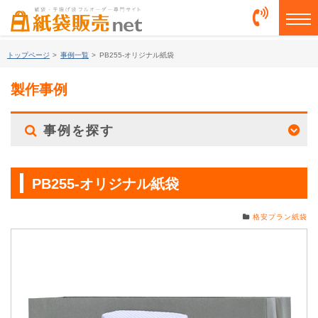
togg
トップページ
>
事例一覧
>
PB255-オリジナル紙袋
製作事例
事例を探す
PB255-オリジナル紙袋
格安プラン紙袋