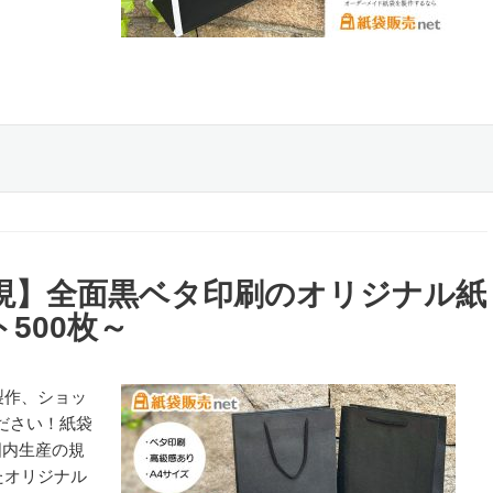
現】全面黒ベタ印刷のオリジナル紙
500枚～
製作、ショッ
ださい！紙袋
国内生産の規
たオリジナル