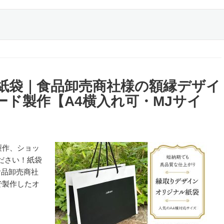
紙袋｜食品卸売商社様の額縁デザイ
ド製作【A4横入れ可・MJサイ
製作、ショッ
ださい！紙袋
食品卸売商社
で製作したオ