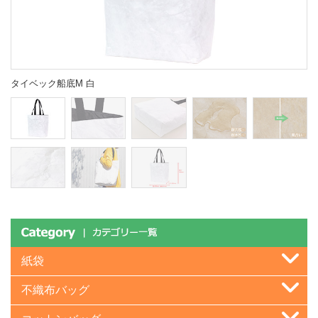
タイベック船底M 白
紙袋
不織布バッグ