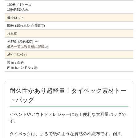
100枚／1ケース
10枚PE袋入れ
最小ロット
50枚 (10枚単位で増量可)
袋単価
￥570（税込627）〜
価格一覧は数量欄に記載 ≫
ｶﾗｰﾊﾞﾘｴｰｼｮﾝ
表面：白色
内面＆ハンドル：黒
耐久性があり超軽量！タイベック素材トー
トバッグ
イベントやアウトドアレジャーにも！便利な大容量バッグで
す。
タイベックは、まるで紙のような質感の不織布です。耐久