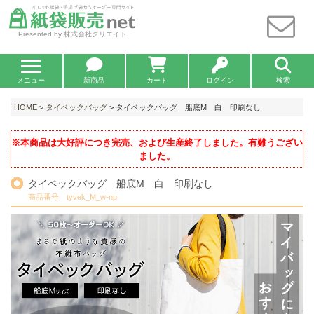
Presented by 株式会社クリエイト
メニュー
新商品
カート
ログイン
検索
HOME
>
タイベックバッグ
> タイベックバッグ 船底M 白 印刷なし
※本商品は大好評につき完売、および生産終了しました。有難うござい
ました。
タイベックバッグ 船底M 白 印刷なし
商品番号 tyvek_M_w-np