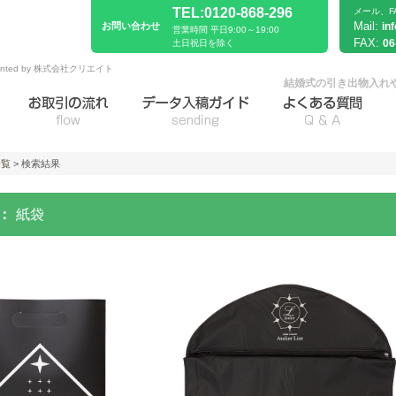
TEL:0120-868-296
メール、F
Mail:
お問い合わせ
in
営業時間 平日9:00～19:00
FAX:
06
土日祝日を除く
sented by 株式会社クリエイト
結婚式の引き出物入れ
一覧
> 検索結果
：
紙袋