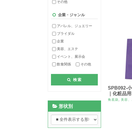
その他
企業・ジャンル
アパレル、ジュエリー
ブライダル
企業
美容、エステ
イベント、展示会
飲食関係
その他
検索
SPB092
｜化粧品用
角底袋
,
美容、
形状別