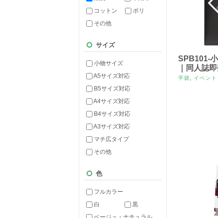
コットン
ポリ
その他
サイズ
SPB101
小物サイズ
｜同人誌即
A5サイズ対応
平袋
,
イベント
B5サイズ対応
A4サイズ対応
B4サイズ対応
A3サイズ対応
マチ広タイプ
その他
色
フルカラー
白
黒
ベージュ・ナチュラル