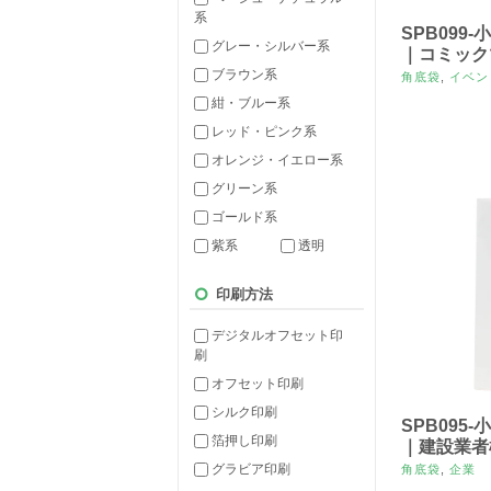
系
SPB099
グレー・シルバー系
｜コミック
ブラウン系
角底袋
,
イベン
紺・ブルー系
レッド・ピンク系
オレンジ・イエロー系
グリーン系
ゴールド系
紫系
透明
印刷方法
デジタルオフセット印
刷
オフセット印刷
シルク印刷
SPB095
箔押し印刷
｜建設業者
グラビア印刷
角底袋
,
企業