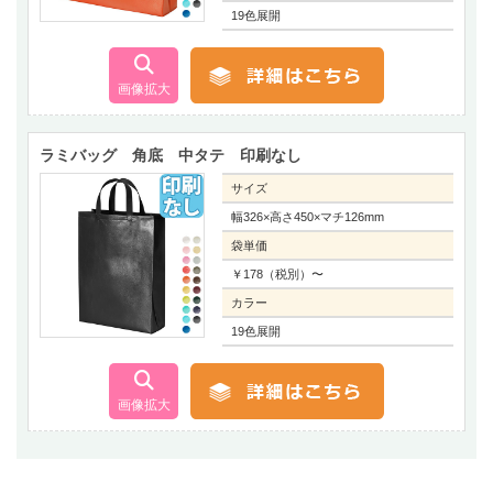
19色展開
ラミバッグ 角底 中タテ 印刷なし
サイズ
幅326×高さ450×マチ126mm
袋単価
￥178（税別）〜
カラー
19色展開