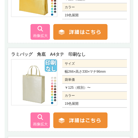
カラー
19色展開
ラミバッグ 角底 A4タテ 印刷なし
サイズ
幅266×高さ330×マチ96mm
袋単価
￥125（税別）〜
カラー
19色展開