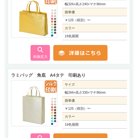
幅326×高さ240×マチ96mm
袋単価
￥125（税別）〜
カラー
19色展開
ラミバッグ 角底 A4タテ 印刷あり
サイズ
幅266×高さ330×マチ96mm
袋単価
￥125（税別）〜
カラー
19色展開