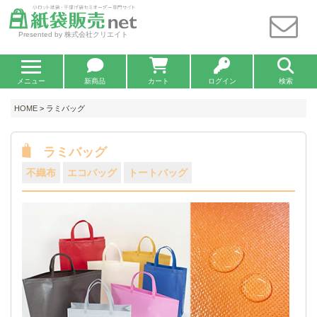
Presented by 株式会社クリエイト
メニュー
新商品
カート
ログイン
検索
HOME
> ラミバッグ
ラミバッグ
不織布
エコバッグ
トートバッグ