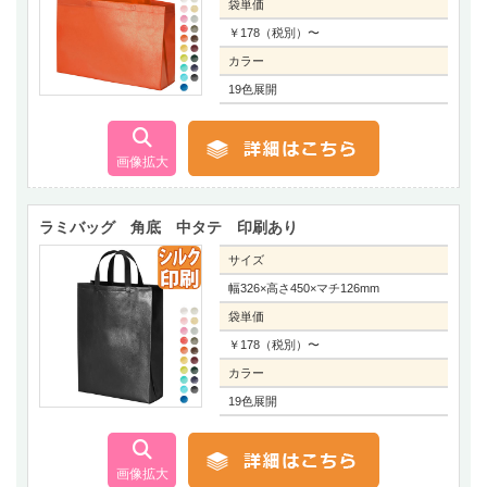
袋単価
￥178（税別）〜
カラー
19色展開
ラミバッグ 角底 中タテ 印刷あり
サイズ
幅326×高さ450×マチ126mm
袋単価
￥178（税別）〜
カラー
19色展開