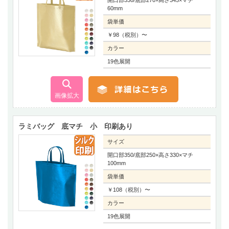
60mm
袋単価
￥98（税別）〜
カラー
19色展開
ラミバッグ 底マチ 小 印刷あり
サイズ
開口部350/底部250×高さ330×マチ
100mm
袋単価
￥108（税別）〜
カラー
19色展開