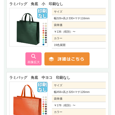
ラミバッグ 角底 小 印刷なし
サイズ
幅326×高さ330×マチ116mm
袋単価
￥136（税別）〜
カラー
19色展開
ラミバッグ 角底 中ヨコ 印刷なし
サイズ
幅456×高さ320×マチ126mm
袋単価
￥178（税別）〜
カラー