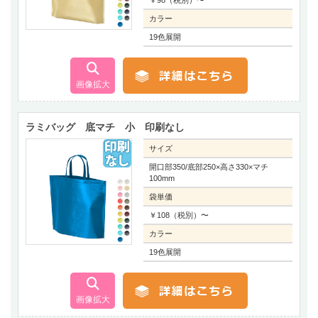
カラー
19色展開
ラミバッグ 底マチ 小 印刷なし
サイズ
開口部350/底部250×高さ330×マチ
100mm
袋単価
￥108（税別）〜
カラー
19色展開