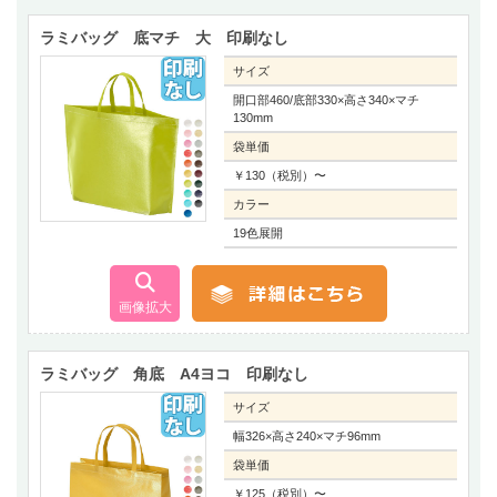
ラミバッグ 底マチ 大 印刷なし
サイズ
開口部460/底部330×高さ340×マチ
130mm
袋単価
￥130（税別）〜
カラー
19色展開
ラミバッグ 角底 A4ヨコ 印刷なし
サイズ
幅326×高さ240×マチ96mm
袋単価
￥125（税別）〜