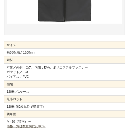
サイズ
幅580x高さ1200mm
素材
本体／外側：EVA、内側：EVA、ポリエステルファスナー
ポケット／EVA
バイアス／PVC
梱包
120枚／1ケース
最小ロット
120枚 (60枚単位で増量可)
袋単価
￥480（税別）〜
価格一覧は数量欄に記載 ≫