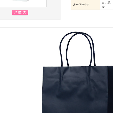
白、黒、
ｶﾗｰﾊﾞﾘｴｰｼｮﾝ
ル