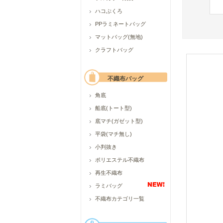
ハコぶくろ
PPラミネートバッグ
マットバッグ(無地)
クラフトバッグ
不織布バッグ
角底
船底(トート型)
底マチ(ガゼット型)
平袋(マチ無し)
小判抜き
ポリエステル不織布
再生不織布
ラミバッグ
不織布カテゴリ一覧