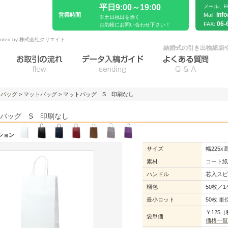
平日9:00～19:00
メール、F
inf
営業時間
Mail:
※土日祝日を除く
06-
FAX:
お気軽にお問い合わせ下さい！
sented by 株式会社クリエイト
結婚式の引き出物紙袋
トバッグ
>
マットバッグ
> マットバッグ S 印刷なし
バッグ S 印刷なし
ション
サイズ
幅225x
素材
コート紙1
ハンドル
芯入スピ
梱包
50枚／
最小ロット
50枚 単
￥125
袋単価
価格一覧