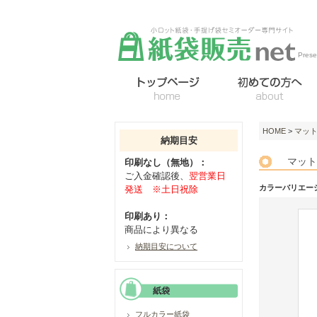
Pre
HOME
>
マッ
納期目安
マット
印刷なし（無地）：
ご入金確認後、
翌営業日
カラーバリエー
発送 ※土日祝除
印刷あり：
商品により異なる
納期目安について
紙袋
フルカラー紙袋