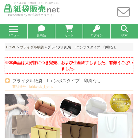
Presented by 株式会社クリエイト
メニュー
新商品
カート
ログイン
検索
HOME
>
ブライダル紙袋
> ブライダル紙袋 Lエンボスタイプ 印刷なし
※本商品は大好評につき完売、および生産終了しました。有難うござい
ました。
ブライダル紙袋 Lエンボスタイプ 印刷なし
商品番号 bridal-pb_l_e-np