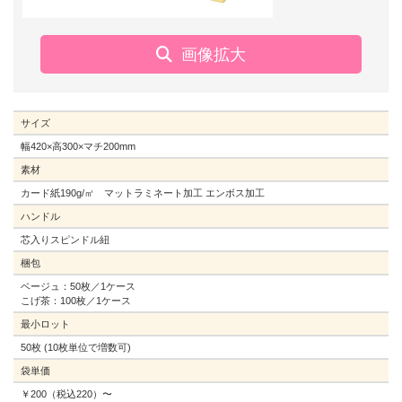
サイズ
幅420×高300×マチ200mm
素材
カード紙190g/㎡ マットラミネート加工 エンボス加工
ハンドル
芯入りスピンドル紐
梱包
ベージュ：50枚／1ケース
こげ茶：100枚／1ケース
最小ロット
50枚 (10枚単位で増数可)
袋単価
￥200（税込220）〜