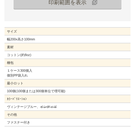
印刷範囲を表示
サイズ
幅200x高さ100mm
素材
コットン(約8oz)
梱包
１ケース300個入
個別PP袋入れ
最小ロット
100個(100個または300個単位で増可能)
ｶﾗｰﾊﾞﾘｴｰｼｮﾝ
ヴィンテージブルー、
インディゴ
その他
ファスナー付き