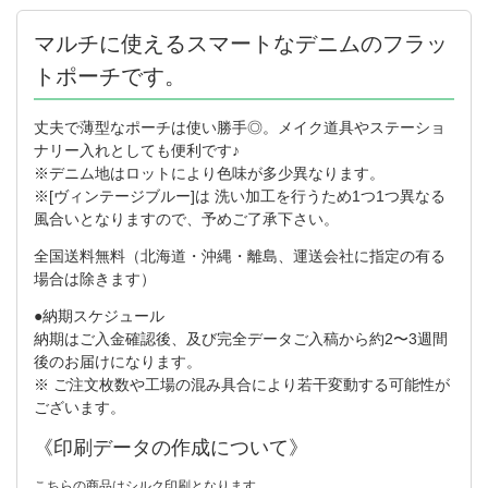
マルチに使えるスマートなデニムのフラッ
トポーチです。
丈夫で薄型なポーチは使い勝手◎。メイク道具やステーショ
ナリー入れとしても便利です♪
※デニム地はロットにより色味が多少異なります。
※[ヴィンテージブルー]は 洗い加工を行うため1つ1つ異なる
風合いとなりますので、予めご了承下さい。
全国送料無料（北海道・沖縄・離島、運送会社に指定の有る
場合は除きます）
●納期スケジュール
納期はご入金確認後、及び完全データご入稿から約2〜3週間
後のお届けになります。
※ ご注文枚数や工場の混み具合により若干変動する可能性が
ございます。
《印刷データの作成について》
こちらの商品はシルク印刷となります。