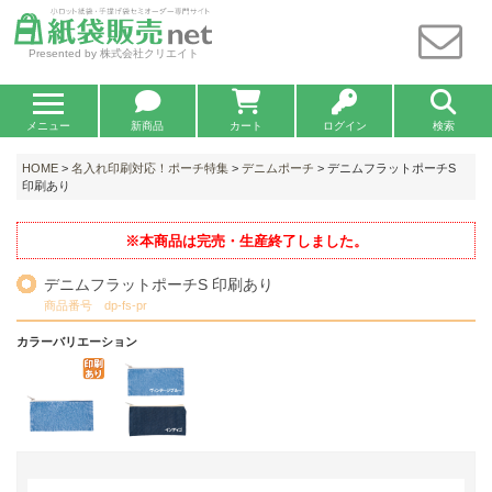
Presented by 株式会社クリエイト
メニュー
新商品
カート
ログイン
検索
HOME
>
名入れ印刷対応！ポーチ特集
>
デニムポーチ
> デニムフラットポーチS
印刷あり
※本商品は完売・生産終了しました。
デニムフラットポーチS 印刷あり
商品番号 dp-fs-pr
カラーバリエーション