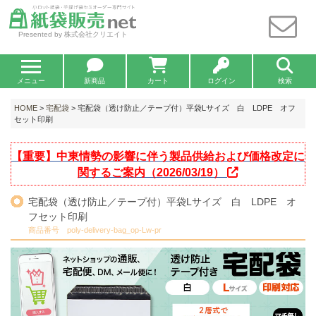
Presented by 株式会社クリエイト
メニュー
新商品
カート
ログイン
検索
HOME
>
宅配袋
> 宅配袋（透け防止／テープ付）平袋Lサイズ 白 LDPE オフ
セット印刷
【重要】中東情勢の影響に伴う製品供給および価格改定に
関するご案内（2026/03/19）
宅配袋（透け防止／テープ付）平袋Lサイズ 白 LDPE オ
フセット印刷
商品番号 poly-delivery-bag_op-Lw-pr