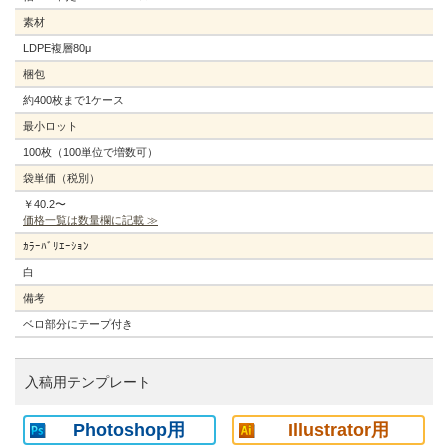
素材
LDPE複層80μ
梱包
約400枚まで1ケース
最小ロット
100枚（100単位で増数可）
袋単価（税別）
￥40.2〜
価格一覧は数量欄に記載 ≫
ｶﾗｰﾊﾞﾘｴｰｼｮﾝ
白
備考
ベロ部分にテープ付き
入稿用テンプレート
Photoshop用
Illustrator用