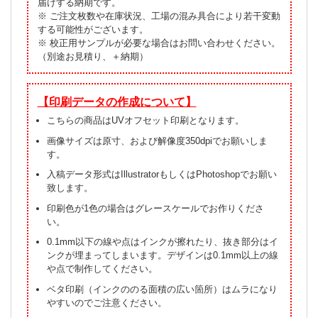
届けする納期です。
※ ご注文枚数や在庫状況、工場の混み具合により若干変動
する可能性がございます。
※ 校正用サンプルが必要な場合はお問い合わせください。
（別途お見積り、＋納期）
【印刷データの作成について】
こちらの商品はUVオフセット印刷となります。
画像サイズは原寸、および解像度350dpiでお願いしま
す。
入稿データ形式はIllustratorもしくはPhotoshopでお願い
致します。
印刷色が1色の場合はグレースケールでお作りくださ
い。
0.1mm以下の線や点はインクが擦れたり、抜き部分はイ
ンクが埋まってしまいます。デザインは0.1mm以上の線
や点で制作してください。
ベタ印刷（インクののる面積の広い箇所）はムラになり
やすいのでご注意ください。