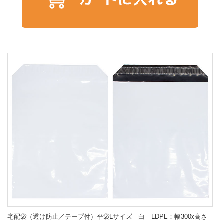
宅配袋（透け防止／テープ付）平袋Lサイズ 白 LDPE：幅300x高さ